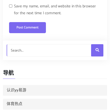
Save my name, email, and website in this browser
for the next time I comment.
导航
认识yy易游
体育热点