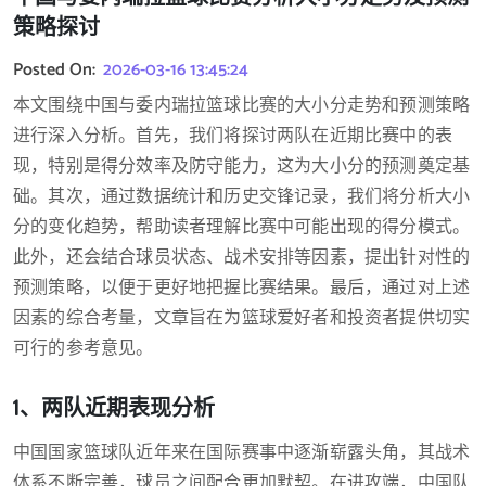
策略探讨
Posted On:
2026-03-16 13:45:24
本文围绕中国与委内瑞拉篮球比赛的大小分走势和预测策略
进行深入分析。首先，我们将探讨两队在近期比赛中的表
现，特别是得分效率及防守能力，这为大小分的预测奠定基
础。其次，通过数据统计和历史交锋记录，我们将分析大小
分的变化趋势，帮助读者理解比赛中可能出现的得分模式。
此外，还会结合球员状态、战术安排等因素，提出针对性的
预测策略，以便于更好地把握比赛结果。最后，通过对上述
因素的综合考量，文章旨在为篮球爱好者和投资者提供切实
可行的参考意见。
1、两队近期表现分析
中国国家篮球队近年来在国际赛事中逐渐崭露头角，其战术
体系不断完善，球员之间配合更加默契。在进攻端，中国队