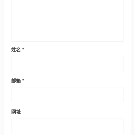
姓名
*
邮箱
*
网址