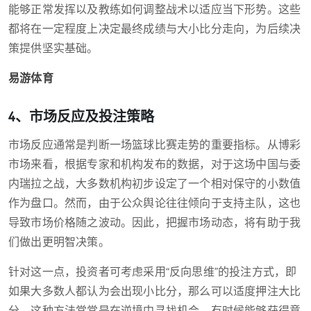
能够正常发挥以及教练如何调整战术以适应当下形势。这些
都将在一定程度上决定最终成绩与大小比分走向，为后续决
策提供坚实基础。
易游体育
4、市场反应及投注策略
市场反应通常是判断一场篮球比赛走势的重要指标。从博彩
市场来看，根据专家和机构发布的数据，对于这场中国与委
内瑞拉之战，大多数机构初步设定了一个相对保守的小数值
作为盘口。然而，由于公众舆论往往倾向于支持主队，这也
导致市场价格随之波动。因此，把握市场动态，将有助于我
们做出更明智决策。
针对这一点，投资者可考虑采用“反向思维”的投注方式，即
如果大多数人都认为会出现小比分，那么可以适度押注大比