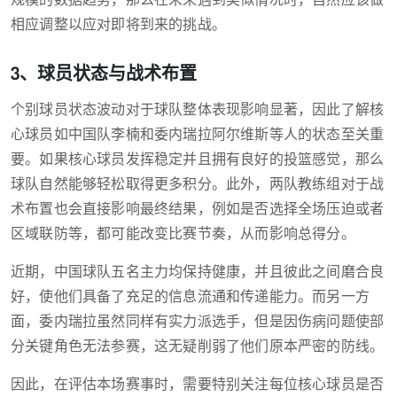
规模的数据趋势，那么在未来遇到类似情况时，自然应该做
相应调整以应对即将到来的挑战。
3、球员状态与战术布置
个别球员状态波动对于球队整体表现影响显著，因此了解核
心球员如中国队李楠和委内瑞拉阿尔维斯等人的状态至关重
要。如果核心球员发挥稳定并且拥有良好的投篮感觉，那么
球队自然能够轻松取得更多积分。此外，两队教练组对于战
术布置也会直接影响最终结果，例如是否选择全场压迫或者
区域联防等，都可能改变比赛节奏，从而影响总得分。
近期，中国球队五名主力均保持健康，并且彼此之间磨合良
好，使他们具备了充足的信息流通和传递能力。而另一方
面，委内瑞拉虽然同样有实力派选手，但是因伤病问题使部
分关键角色无法参赛，这无疑削弱了他们原本严密的防线。
因此，在评估本场赛事时，需要特别关注每位核心球员是否