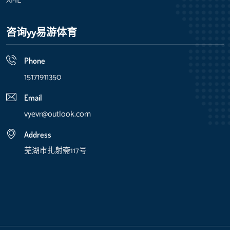
XML
咨询yy易游体育
Phone
15171911350
Email
vyevr@outlook.com
Address
芜湖市扎射斋117号