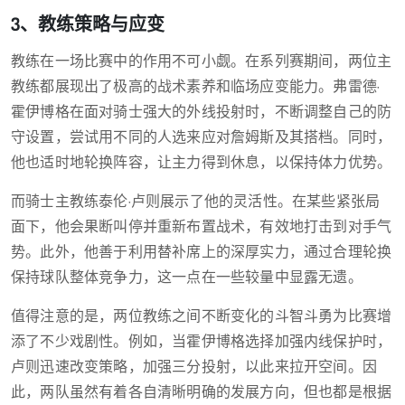
3、教练策略与应变
教练在一场比赛中的作用不可小觑。在系列赛期间，两位主
教练都展现出了极高的战术素养和临场应变能力。弗雷德·
霍伊博格在面对骑士强大的外线投射时，不断调整自己的防
守设置，尝试用不同的人选来应对詹姆斯及其搭档。同时，
他也适时地轮换阵容，让主力得到休息，以保持体力优势。
而骑士主教练泰伦·卢则展示了他的灵活性。在某些紧张局
面下，他会果断叫停并重新布置战术，有效地打击到对手气
势。此外，他善于利用替补席上的深厚实力，通过合理轮换
保持球队整体竞争力，这一点在一些较量中显露无遗。
值得注意的是，两位教练之间不断变化的斗智斗勇为比赛增
添了不少戏剧性。例如，当霍伊博格选择加强内线保护时，
卢则迅速改变策略，加强三分投射，以此来拉开空间。因
此，两队虽然有着各自清晰明确的发展方向，但也都是根据