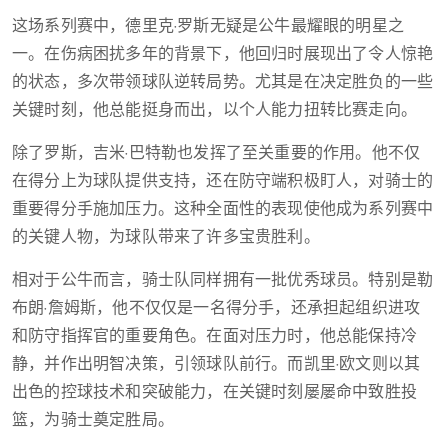
这场系列赛中，德里克·罗斯无疑是公牛最耀眼的明星之
一。在伤病困扰多年的背景下，他回归时展现出了令人惊艳
的状态，多次带领球队逆转局势。尤其是在决定胜负的一些
关键时刻，他总能挺身而出，以个人能力扭转比赛走向。
除了罗斯，吉米·巴特勒也发挥了至关重要的作用。他不仅
在得分上为球队提供支持，还在防守端积极盯人，对骑士的
重要得分手施加压力。这种全面性的表现使他成为系列赛中
的关键人物，为球队带来了许多宝贵胜利。
相对于公牛而言，骑士队同样拥有一批优秀球员。特别是勒
布朗·詹姆斯，他不仅仅是一名得分手，还承担起组织进攻
和防守指挥官的重要角色。在面对压力时，他总能保持冷
静，并作出明智决策，引领球队前行。而凯里·欧文则以其
出色的控球技术和突破能力，在关键时刻屡屡命中致胜投
篮，为骑士奠定胜局。