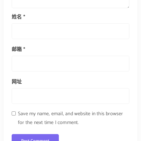
姓名
*
邮箱
*
网址
Save my name, email, and website in this browser
for the next time I comment.